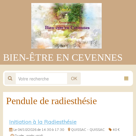
BIEN-ÊTRE EN CEVENNES
OK
Pendule de radiesthésie
Initiation à la Radiesthésie
Le 04/10/2026
de 14:30
à 17:30
QUISSAC - QUISSAC
40 €
Durée : après-midi