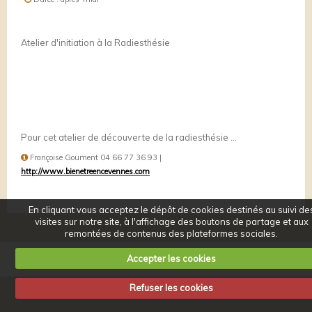
Atelier d'initiation à la Radiesthésie
Pour cet atelier de découverte de la radiesthésie ...
Françoise Goument 04 66 77 36 93 |
http://www.bienetreencevennes.com
En cliquant vous acceptez le dépôt de cookies destinés au suivi de
visites sur notre site, à l'affichage des boutons de partage et aux
remontées de contenus des plateformes sociales.
Mentions légales
Conditions générales d'utilisation
Accepter les cookies
Refuser les cookies