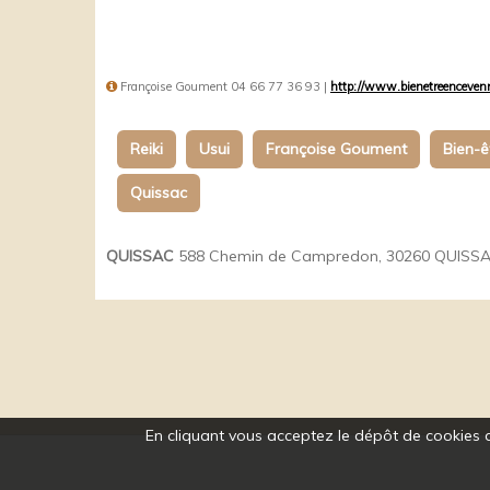
Françoise Goument 04 66 77 36 93 |
http://www.bienetreenceven
Reiki
Usui
Françoise Goument
Bien-ê
Quissac
QUISSAC
588 Chemin de Campredon, 30260 QUISS
En cliquant vous acceptez le dépôt de cookies d