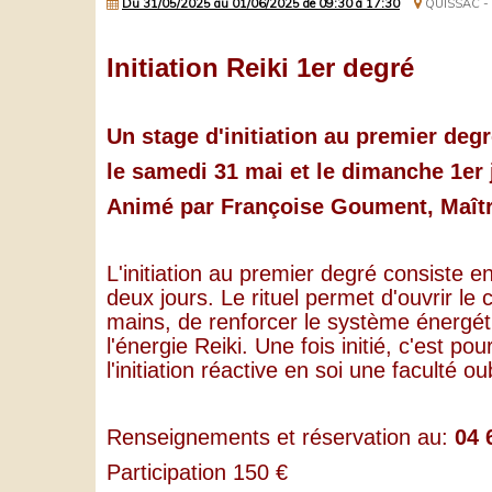
Du 31/05/2025
au 01/06/2025
de 09:30
à 17:30
QUISSAC -
Initiation Reiki 1er degré
Un stage d'initiation au premier deg
le
samedi 31 mai et le dimanche 1er 
Animé par Françoise Goument, Maîtr
L'initiation au premier degré consiste en
deux jours. Le rituel permet d'ouvrir le 
mains, de renforcer le système énergéti
l'énergie Reiki. Une fois initié, c'est po
l'initiation réactive en soi une faculté ou
Renseignements et réservation au:
04 
Participation 150 €