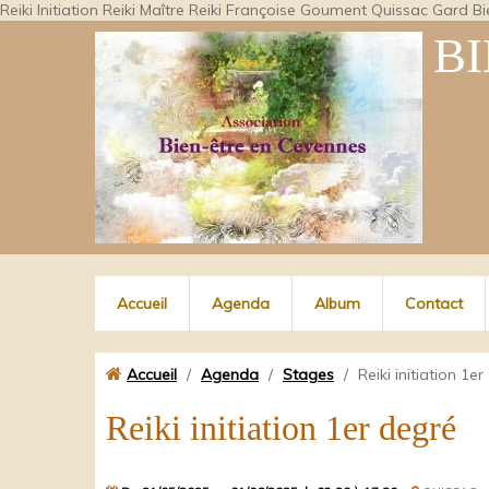
Reiki Initiation Reiki Maître Reiki Françoise Goument Quissac Gard 
B
Accueil
Agenda
Album
Contact
Accueil
/
Agenda
/
Stages
/
Reiki initiation 1e
Reiki initiation 1er degré