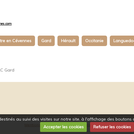
nes.com
tre en Cévennes
Gard
Hérault
Occitanie
Languedo
AC Gard
estinés au suivi des visites sur notre site, à l'affichage des bouto
Mentions légales
Conditions générales d'utilisation
Accepter les cookies
Refuser les cookies