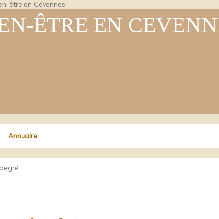
Bien-être en Cévennes
IEN-ÊTRE EN CEVENN
Annuaire
r degré